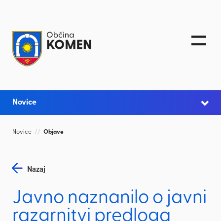
Skoči na vsebino
Novice
Novice
//
Objave
Nazaj
Javno naznanilo o javni
razgrnitvi predloga