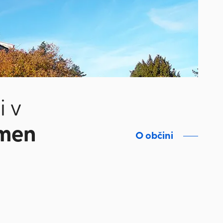
i v
omen
O občini