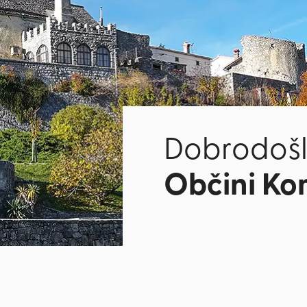
Dobrodošl
Občini K