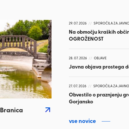
29. 07. 2026
//
SPOROČILA ZA JAVN
Na območju kraških obči
OGROŽENOST
28. 07. 2026
//
OBJAVE
Javna objava prostega de
27. 07. 2026
//
SPOROČILA ZA JAVNO
Obvestilo o praznjenju gr
Gorjansko
 Branica
vse novice