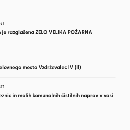
OST
n je razglašena ZELO VELIKA POŽARNA
lovnega mesta Vzdrževalec IV (II)
ST
eznic in malih komunalnih čistilnih naprav v vasi