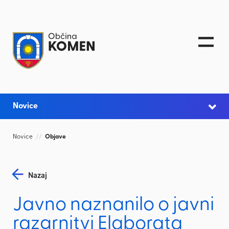
Skoči na vsebino
Novice
Novice
//
Objave
Nazaj
Javno naznanilo o javni
razgrnitvi Elaborata