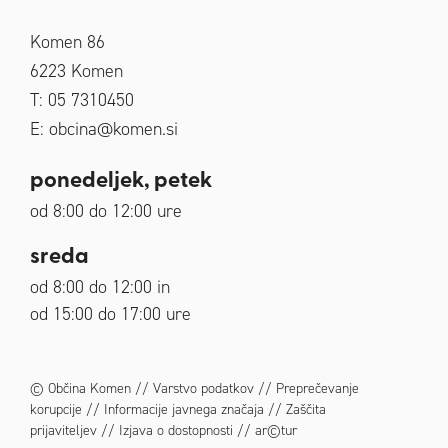
Komen 86
6223
Komen
T: 05 7310450
E:
obcina@komen.si
ponedeljek, petek
od 8:00 do 12:00 ure
sreda
od 8:00 do 12:00 in
od 15:00 do 17:00 ure
© Občina Komen
//
Varstvo podatkov
//
Preprečevanje
korupcije
//
Informacije javnega značaja
//
Zaščita
prijaviteljev
//
Izjava o dostopnosti
//
ar©tur