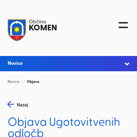
Skoči na vsebino
Novice
Novice
//
Objave
Nazaj
Objava Ugotovitvenih
odločb