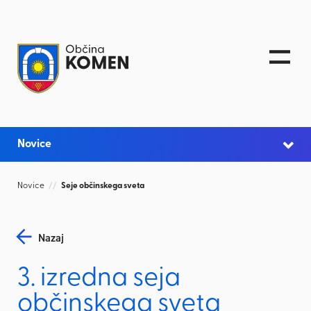
Skoči na vsebino
Novice
Novice
//
Seje občinskega sveta
Nazaj
3. izredna seja
občinskega sveta