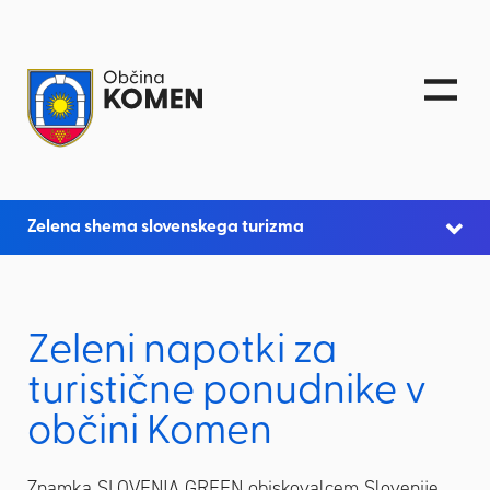
Skoči na vsebino
Zelena shema slovenskega turizma
Zeleni napotki za
turistične ponudnike v
občini Komen
Znamka SLOVENIA GREEN obiskovalcem Slovenije