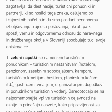
zagotavlja, da destinacije, turistični ponudniki in
partnerji, ki so nosilci tega znaka, delujemo po
trajnostnih načelih in da smo predani nenehnemu
izboljševanju trajnosti poslovanja, hkrati pa k
spoštljivemu in odgovornemu odnosu do naravnega
in družbenega okolja v Sloveniji spodbujajo tudi svoje
obiskovalce.
Ti
zeleni napotki
so namenjeni turističnim
ponudnikom – turističnim nastanitvam (hotelom,
penzionom, zasebnim sobodajalcem, kampom,
turističnim kmetijam, hostlom, planinskim kočam
itd.), gostincem, vinarjem, organizatorjem dogodkov
in ponudnikom turističnih vodenj. Osredotočajo se na
najpomembnejše vplive turističnih dejavnosti na
okolje in prinašajo nasvete, kako pripravljenost za
ukrepanje učinkovito preliti v trajne spremembe