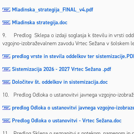
Mladinska_strategija_FINAL_v4.pdf
Mladinska strategija.doc
9. Predlog Sklepa o izdaji soglasja k številu in vrsti odd
vzgojno-izobraževalnem zavodu Vrtec Sežana v šolskem l
predlog vrste in stevila oddelkov ter sistemizacije.PD
Sistemizacija 2026 - 2027 Vrtec Sežana .pdf
Določitev št. oddelkov in sistemizacija.doc
10. Predlog Odloka o ustanovitvi javnega vzgojno-izobra
predlog Odloka o ustanovitvi javnega vzgojno-izobra
Predlog Odloka o ustanovitvi - Vrtec Sežana.doc
11. Predlog Sklepa o seznanitvi s potekom, namenom in ci