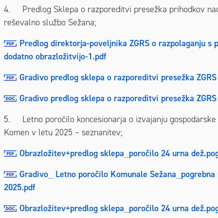
4. Predlog Sklepa o razporeditvi presežka prihodkov nad
reševalno službo Sežana;
Predlog direktorja-poveljnika ZGRS o razpolaganju s 
dodatno obrazložitvijo-1.pdf
Gradivo predlog sklepa o razporeditvi presežka ZGRS
Gradivo predlog sklepa o razporeditvi presežka ZGR
5. Letno poročilo koncesionarja o izvajanju gospodarske 
Komen v letu 2025 – seznanitev;
Obrazložitev+predlog sklepa_poročilo 24 urna dež.po
Gradivo_ Letno poročilo Komunale Sežana_pogrebna 
2025.pdf
Obrazložitev+predlog sklepa_poročilo 24 urna dež.po