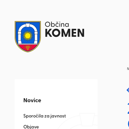
Skoči na vsebino
N
Novice
Sporočila za javnost
Objave