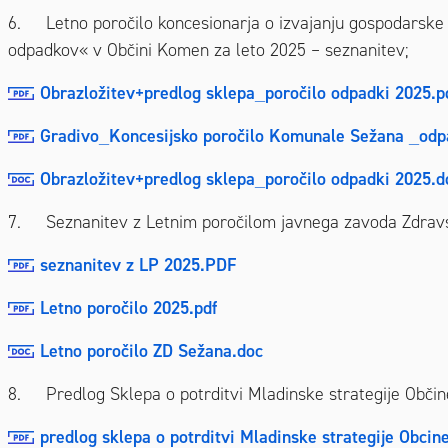
6. Letno poročilo koncesionarja o izvajanju gospodarske 
odpadkov« v Občini Komen za leto 2025 – seznanitev;
Obrazložitev+predlog sklepa_poročilo odpadki 2025.p
Gradivo_Koncesijsko poročilo Komunale Sežana _od
Obrazložitev+predlog sklepa_poročilo odpadki 2025.d
7. Seznanitev z Letnim poročilom javnega zavoda Zdravs
seznanitev z LP 2025.PDF
Letno poročilo 2025.pdf
Letno poročilo ZD Sežana.doc
8. Predlog Sklepa o potrditvi Mladinske strategije Obči
predlog sklepa o potrditvi Mladinske strategije Obc