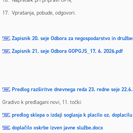
16. Napredek pri pripravi OPN;
17. Vprašanja, pobude, odgovori.
Zapisnik 20. seje Odbora za negospodarstvo in družbe
Zapisnik 21. seje Odbora GOPGJS_17. 6. 2026.pdf
Predlog razširitve dnevnega reda 23. redne seje 22.6
Gradivo k predlagani novi, 11. točki:
predlog sklepa o izdaji soglasja k placilo oz. doplaci
doplačilo oskrbe izven javne službe.docx