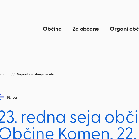
Občina
Za občane
Organi obč
ovice
//
Seje občinskega sveta
Nazaj
23. redna seja obč
Občine Komen, 22. 