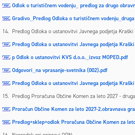
Odlok o turističnem vodenju_ predlog za drugo obrav
Gradivo_Predlog Odloka o turističnem vodenju_druga
14. Predlog Odloka o ustanovitvi Javnega podjetja Kraški 
Predlog Odloka o ustanovitvi Javnega podjetja Krašk
p Odlok o ustanovitvi KVS d.o.o._izvoz MOPED.pdf
Odgovori_na vprasanje-svetnika (002).pdf
Predlog Odloka o ustanovitvi Javnega podjetja Krašk
15. Predlog Proračuna Občine Komen za leto 2027 - drug
Proračun Občine Komen za leto 2027-2.obravnava grad
Predlog+sklep+odlok Proračuna Občine Komen za let