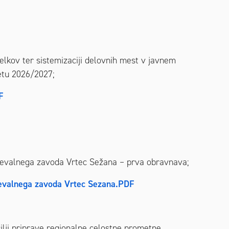
elkov ter sistemizaciji delovnih mest v javnem
etu 2026/2027;
F
ževalnega zavoda Vrtec Sežana – prva obravnava;
zevalnega zavoda Vrtec Sezana.PDF
lji priprave regionalne celostne prometne